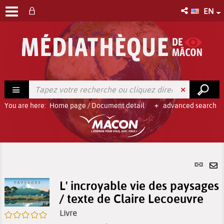
EN
You are here:
Home page
/
Document detail
advanced search
Per
link
Se
(Ne
L' incroyable vie des paysages
by
win
/ texte de Claire Lecoeuvre
em
Livre
/5