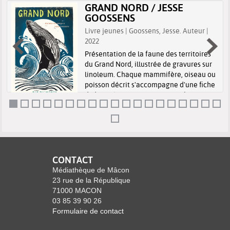
GRAND NORD / JESSE
GOOSSENS
Livre jeunes | Goossens, Jesse. Auteur |
2022
Présentation de la faune des territoires
du Grand Nord, illustrée de gravures sur
linoleum. Chaque mammifère, oiseau ou
s
poisson décrit s'accompagne d'une fiche
d'identité : renne, loup, narval, hermine,
macareux, starique, perdrix...
CONTACT
Médiathèque de Mâcon
23 rue de la République
71000 MACON
03 85 39 90 26
Formulaire de contact