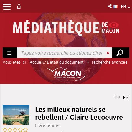
FR
Vous êtes ici :
Accueil
/
Détail du document
recherche avancée
Lien
per
En
(No
Les milieux naturels se
pa
fenê
rebellent / Claire Lecoeuvre
ma
Livre jeunes
/5