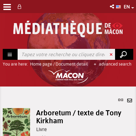
EN
You are here:
Home page
/
Document detail
advanced search
Per
link
Se
(Ne
Arboretum / texte de Tony
by
win
Kirkham
em
Livre