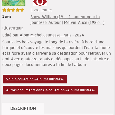
5/5
Livre jeunes
1
avis
Snow, William (19..-....) - auteur pour la
jeunesse. Auteur
|
Melvin, Alice (1982-....).
Illustrateur
Edité par
Albin Michel-Jeunesse. Paris
- 2024
Souris des bois voyage le long de la rivière à bord d'une
barque et découvre les maisons qui bordent l'eau, la faune
et la flore avant d'arriver à sa destination pour retrouver un
ami. Avec quatorze rabats et découpes au fil de l'histoire et
deux pages documentaires à la fin de l'album.
Voir la collection «Albums illustrés»
Autres documents dans la collection «Albums illustrés»
DESCRIPTION