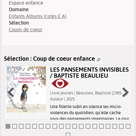
Espace enfance
Domaine
Enfants Albums (cotes E A)
Sélection
Coups de coeur
Sélection
: Coup de coeur enfance
LES PANSEMENTS INVISIBLES
/ BAPTISTE BEAULIEU
Livre jeunes | Beaulieu, Baptiste (1985-....).
Auteur | 2025
Une fillette subit en silence les micro-
violences du quotidien, qu’elle cache
sous des pansements imaginaires. Le jour
où elle trouve le courage de parler à sa
maîtresse, une écoute attentive