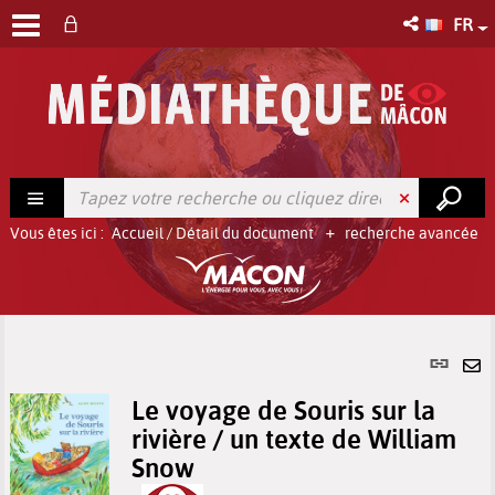
FR
Vous êtes ici :
Accueil
/
Détail du document
recherche avancée
Lien
per
En
(No
Le voyage de Souris sur la
pa
fenê
rivière / un texte de William
ma
Snow