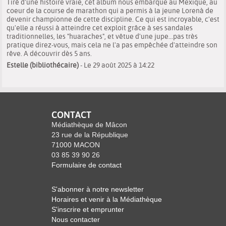
Tiré d'une histoire vraie, cet album nous embarque au Mexique, au
coeur de la course de marathon qui a permis à la jeune Lorenà de
devenir championne de cette discipline. Ce qui est incroyable, c'est
qu'elle a réussi à atteindre cet exploit grâce à ses sandales
traditionnelles, les "huaraches", et vêtue d'une jupe...pas très
pratique direz-vous, mais cela ne l'a pas empêchée d'atteindre son
rêve. A découvrir dès 5 ans.
Estelle (bibliothécaire)
- Le 29 août 2025 à 14:22
CONTACT
Médiathèque de Mâcon
23 rue de la République
71000 MACON
03 85 39 90 26
Formulaire de contact
S'abonner à notre newsletter
Horaires et venir à la Médiathèque
S'inscrire et emprunter
Nous contacter