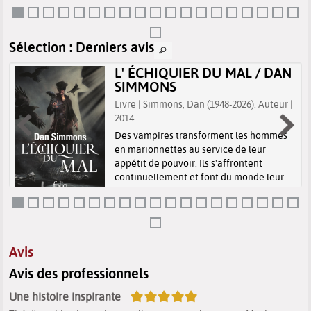
où elle trouve le courage de parler à sa
maîtresse, une écoute attentive
transforme sa douleur en espoir.
Sélection
: Derniers avis
L' ÉCHIQUIER DU MAL / DAN
SIMMONS
Livre | Simmons, Dan (1948-2026). Auteur |
2014
Des vampires transforment les hommes
en marionnettes au service de leur
appétit de pouvoir. Ils s'affrontent
continuellement et font du monde leur
terrain de jeu.
Avis
Avis des professionnels
5/5
Une histoire inspirante