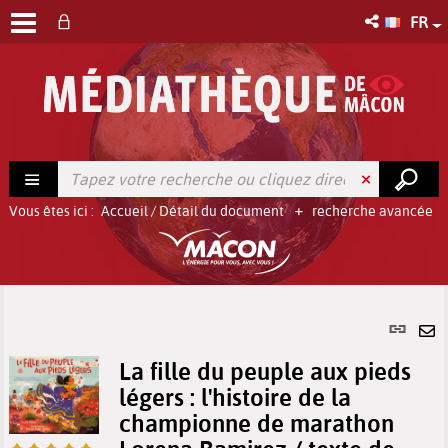
FR
Vous êtes ici :
Accueil
/
Détail du document
recherche avancée
Lien
per
En
(No
La fille du peuple aux pieds
pa
fenê
légers : l'histoire de la
ma
championne de marathon