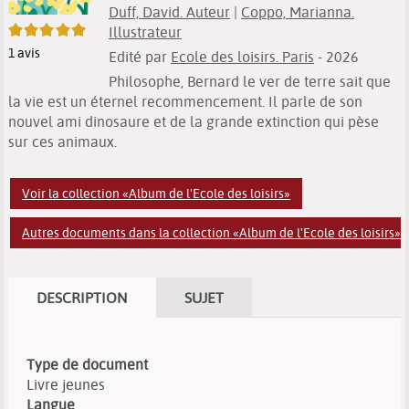
Duff, David. Auteur
|
Coppo, Marianna.
5/5
Illustrateur
1
avis
Edité par
Ecole des loisirs. Paris
- 2026
Philosophe, Bernard le ver de terre sait que
la vie est un éternel recommencement. Il parle de son
nouvel ami dinosaure et de la grande extinction qui pèse
sur ces animaux.
Voir la collection «Album de l'Ecole des loisirs»
Autres documents dans la collection «Album de l'Ecole des loisirs»
DESCRIPTION
SUJET
Type de document
Livre jeunes
Langue