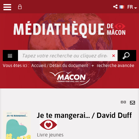
FR
Vous êtes ici :
Accueil
/
Détail du document
recherche avancée
Lien
per
En
(No
Je te mangerai... / David Duff
pa
fenê
ma
Livre jeunes