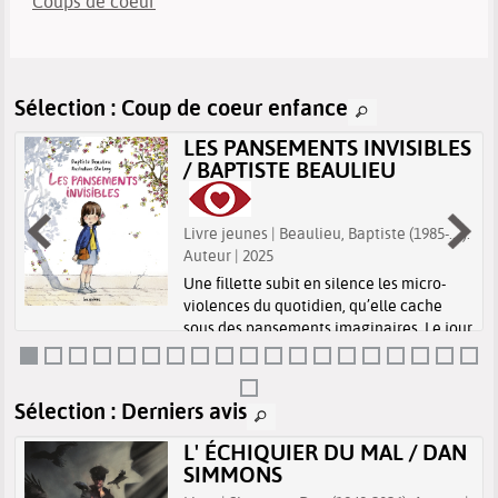
Coups de coeur
Sélection
: Coup de coeur enfance
LES PANSEMENTS INVISIBLES
/ BAPTISTE BEAULIEU
Livre jeunes | Beaulieu, Baptiste (1985-....).
Auteur | 2025
Une fillette subit en silence les micro-
violences du quotidien, qu’elle cache
sous des pansements imaginaires. Le jour
où elle trouve le courage de parler à sa
maîtresse, une écoute attentive
transforme sa douleur en espoir.
Sélection
: Derniers avis
L' ÉCHIQUIER DU MAL / DAN
SIMMONS