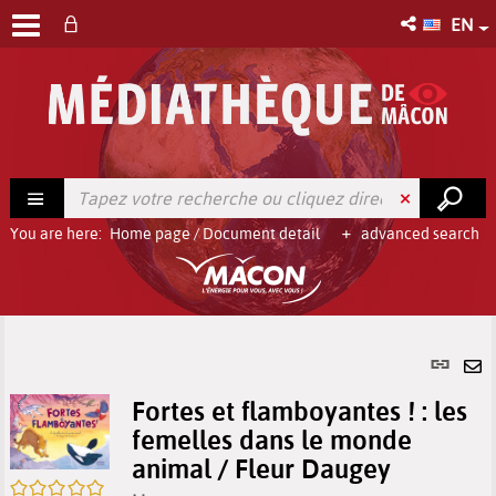
EN
You are here:
Home page
/
Document detail
advanced search
Per
link
Se
(Ne
Fortes et flamboyantes ! : les
by
win
femelles dans le monde
em
animal / Fleur Daugey
/5