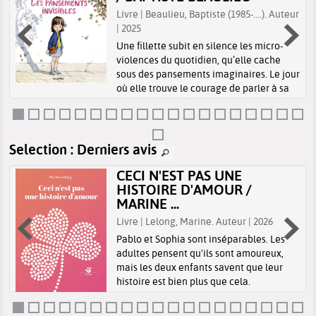
4
Livre | Beaulieu, Baptiste (1985-....). Auteur
| 2025
Une fillette subit en silence les micro-
violences du quotidien, qu’elle cache
sous des pansements imaginaires. Le jour
où elle trouve le courage de parler à sa
maîtresse, une écoute attentive
transforme sa douleur en espoir.
Selection
: Derniers avis
CECI N'EST PAS UNE
HISTOIRE D'AMOUR /
MARINE ...
Livre | Lelong, Marine. Auteur | 2026
Pablo et Sophia sont inséparables. Les
adultes pensent qu'ils sont amoureux,
mais les deux enfants savent que leur
histoire est bien plus que cela.