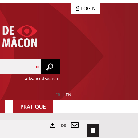
LOGIN
advanced search
FR
EN
PRATIQUE
Permanent
link
Send
Exports