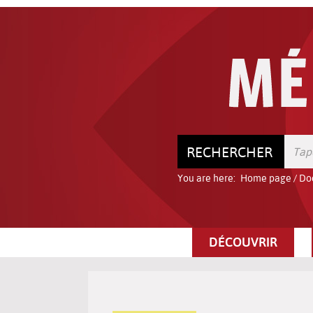
Go
Go
Go
to
to
to
the
the
the
menu
content
search
RECHERCHER
You are here:
Home page
/
Do
DÉCOUVRIR