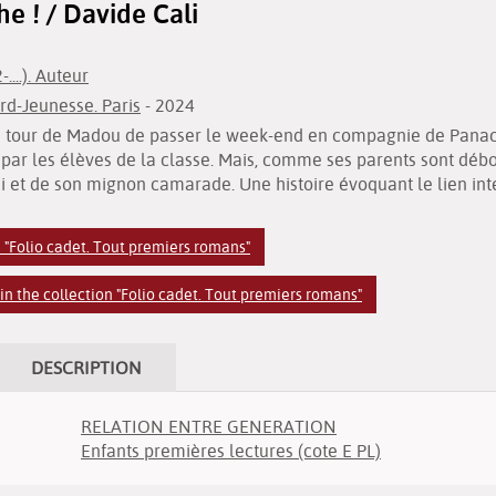
e ! / Davide Cali
....). Auteur
rd-Jeunesse. Paris
- 2024
 au tour de Madou de passer le week-end en compagnie de Panach
r les élèves de la classe. Mais, comme ses parents sont débor
i et de son mignon camarade. Une histoire évoquant le lien inte
n "Folio cadet. Tout premiers romans"
n the collection "Folio cadet. Tout premiers romans"
DESCRIPTION
RELATION ENTRE GENERATION
Enfants premières lectures (cote E PL)