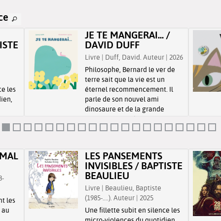
ce
JE TE MANGERAI... /
ISTE
DAVID DUFF
Livre | Duff, David. Auteur | 2026
Philosophe, Bernard le ver de
terre sait que la vie est un
ce les
éternel recommencement. Il
ien,
parle de son nouvel ami
dinosaure et de la grande
 Le
extinction qui pèse sur ces
rage
animaux.
 une
rme sa
 MAL
LES PANSEMENTS
INVISIBLES / BAPTISTE
BEAULIEU
8-
Livre | Beaulieu, Baptiste
(1985-....). Auteur | 2025
t les
 au
Une fillette subit en silence les
micro-violences du quotidien,