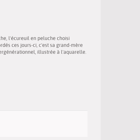
(New
by
window)
email
e, l'écureuil en peluche choisi
dés ces jours-ci, c'est sa grand-mère
rgénérationnel, illustrée à l'aquarelle.