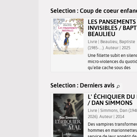
Selection
: Coup de coeur enfan
 RABBIT / CHOI
LES PANSEMENTS
NG AH
INVISIBLES / BAPT
BEAULIEU
 Choi, Young Ah. Auteur |
Livre | Beaulieu, Baptiste
(1985-....). Auteur | 2025
toire d'amitié au sujet
pin qui se retrouve sur la
Une fillette subit en silen
in de lui venir en aide.
micro-violences du quotid
qu’elle cache sous des
pansements imaginaires.
jour où elle trouve le cou
Selection
: Derniers avis
de parler à sa maîtresse,
écoute attentive transfo
MBRES
L' ÉCHIQUIER DU
douleur en espoir.
ESCENTES : 20
/ DAN SIMMONS
RAITS À LIRE E...
Livre | Simmons, Dan (194
Witek, Jo (1968-....).
2026). Auteur | 2014
| 2024
Des vampires transformen
 trois ans, les auteures
hommes en marionnettes
contré vingt jeunes de
service de leur appétit de