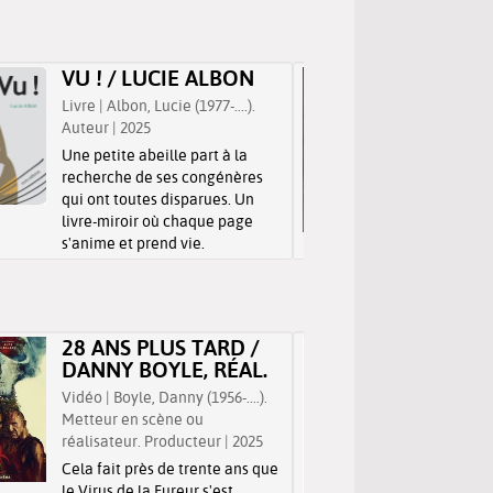
VU ! / LUCIE ALBON
QUEUE
CHARP
Livre | Albon, Lucie (1977-....).
Auteur | 2025
Livre | Ch
(1967-....)
Une petite abeille part à la
recherche de ses congénères
Un docum
qui ont toutes disparues. Un
comprendr
livre-miroir où chaque page
des anim
s'anime et prend vie.
castor, e
l'hippop
28 ANS PLUS TARD /
ALICE
DANNY BOYLE, RÉAL.
MERVE
LEWIS 
Vidéo | Boyle, Danny (1956-....).
Metteur en scène ou
Livre | Ca
réalisateur. Producteur | 2025
Auteur | 
Cela fait près de trente ans que
Isabelle 
le Virus de la Fureur s'est
texte de 