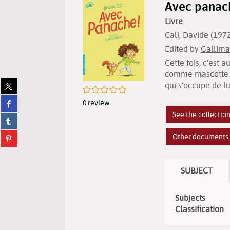
Avec panach
Livre
Calì, Davide (1972-
Edited by
Gallima
Cette fois, c'est
comme mascotte pa
Share
qui s'occupe de lu
/5
on
Share
0
review
twitter
on
(New
See the collectio
Share
facebook
window)
on
(New
Share
Other documents i
tumblr
window)
on
(New
pinterest
window)
(New
SUBJECT
window)
Subjects
Classification