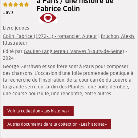
à Paris / une histoire de
5/5
Fabrice Colin
1
avis
Livre jeunes
Colin, Fabrice (1972-....) - romancier. Auteur
|
Bruchon, Alexis.
Illustrateur
Edité par
Gautier-Languereau. Vanves (Hauts-de-Seine)
-
2024
George Gershwin et son frère sont à Paris pour composer
des chansons. L'occasion d'une folle promenade poétique à
la recherche de l'inspiration, de la cour carrée du Louvre à
la grande serre du Jardin des Plantes : une boîte dérobée,
une course poursuite, une rencontre, entre autres.
Voir la collection «Les histoires»
Autres documents dans la collection «Les histoires»