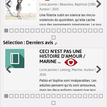
Livre jeunes | Beaulieu, Baptiste (1985-....).
Auteur | 2025
Une fillette subit en silence les micro-
violences du quotidien, qu’elle cache
sous des pansements imaginaires. Le jour
où elle trouve le courage de parler à sa
maîtresse, une écoute attentive
transforme sa douleur en espoir.
Sélection
: Derniers avis
CECI N'EST PAS UNE
HISTOIRE D'AMOUR /
MARINE ...
Livre jeunes | Lelong, Marine. Auteur |
2026
Pablo et Sophia sont inséparables. Les
adultes pensent qu'ils sont amoureux,
mais les deux enfants savent que leur
histoire est bien plus que cela.