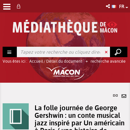
FR
Vous êtes ici :
Accueil
/
Détail du document
recherche avancée
Lien
per
En
(No
La folle journée de George
pa
fenê
Gershwin : un conte musical
ma
jazz inspiré par Un américain