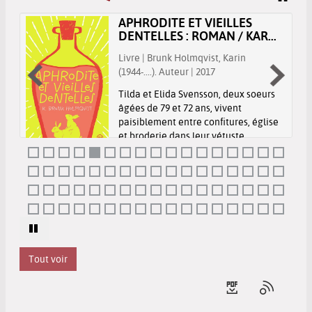
N
APHRODITE ET VIEILLES
DENTELLES : ROMAN / KAR...
Livre | Brunk Holmqvist, Karin
(1944-....). Auteur | 2017
Tilda et Elida Svensson, deux soeurs
âgées de 79 et 72 ans, vivent
ge.
paisiblement entre confitures, église
et broderie dans leur vétuste
maisonnette. Lorsque le chat de leur
nouveau voisin est pris d'une frénésie
sexuelle en mangean...
Tout voir