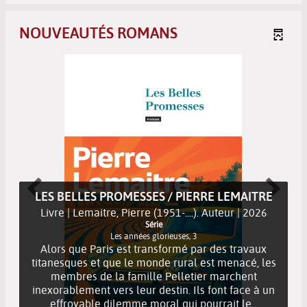
NOUVEAUTÉS ROMANS
JE VAIS TE DÉTRUIRE / LINWOOD BARCLAY
Livre | Barclay, Linwood (1955-....). Auteur | 2026
Professeur de littérature dans un lycée de l'Etat du
Connecticut, Richard Boyle parvient à empêcher un
élève de faire exploser l'établissement. Il est perçu
comme un héros tandis qu'il reste traumatisé d'avoir
échoué à sauver l'ad...