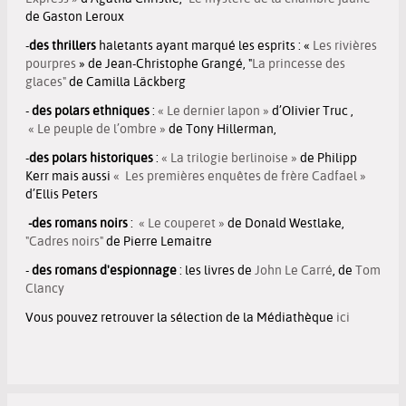
de Gaston Leroux
-
des
thrillers
haletants ayant marqué les esprits : «
Les rivières
pourpres
» de Jean-Christophe Grangé, "
La princesse des
glaces"
de Camilla Läckberg
-
des
polars ethniques
:
« Le dernier lapon »
d’OIivier Truc ,
« Le peuple de l’ombre »
de Tony Hillerman,
-
des
polars historiques
:
« La trilogie berlinoise »
de Philipp
Kerr mais aussi
« Les premières enquêtes de frère Cadfael »
d’Ellis Peters
-des romans noirs
:
« Le couperet »
de Donald Westlake,
"Cadres noirs"
de Pierre Lemaitre
-
des romans d'espionnage
: les livres de
John Le Carré
, de
Tom
Clancy
Vous pouvez retrouver la sélection de la Médiathèque
ici