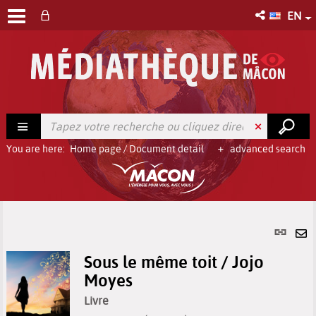
EN
You are here:
Home page
/
Document detail
advanced search
Per
link
Se
(Ne
Sous le même toit / Jojo
by
win
Moyes
em
Livre