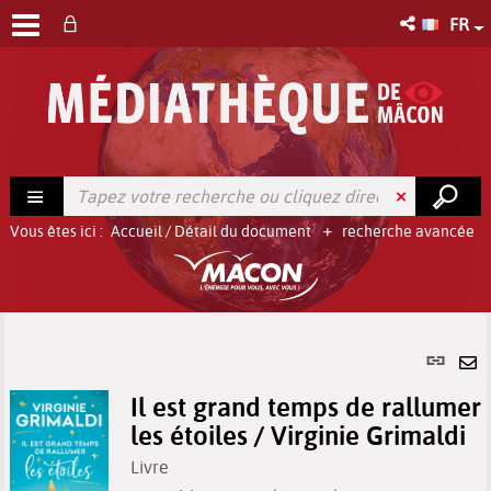
FR
Vous êtes ici :
Accueil
/
Détail du document
recherche avancée
Lien
per
En
(No
Il est grand temps de rallumer
pa
fenê
les étoiles / Virginie Grimaldi
ma
Livre