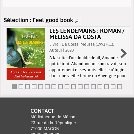
Sélection
: Feel good book
LES LENDEMAINS : ROMAN /
MÉLISSA DA COSTA
Livre | Da Costa, Mélissa (1991?-....).
Auteur | 2020
A la suite d'un double deuil, Amande
quitte tout. Abandonnant son travail, son
appartement et ses amis, elle se réfugie
dans une vieille ferme en Auvergne pour
vivre seule et pleinement son chagrin.
Mais dans sa nouvelle maison, e...
CONTACT
Médiathèque de Mâcon
23 rue de la République
71000 MACON