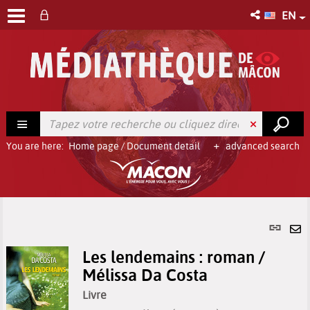
EN
You are here:
Home page
/
Document detail
advanced search
Per
link
Se
(Ne
Les lendemains : roman /
by
win
Mélissa Da Costa
em
Livre