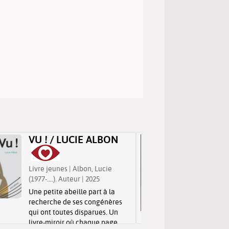
VU ! / LUCIE ALBON
QUEUE
CHAR
Livre jeunes | Albon, Lucie
(1977-....). Auteur | 2025
Livre jeu
Olivier (19
Une petite abeille part à la
recherche de ses congénères
Un docum
qui ont toutes disparues. Un
comprendr
livre-miroir où chaque page
des anim