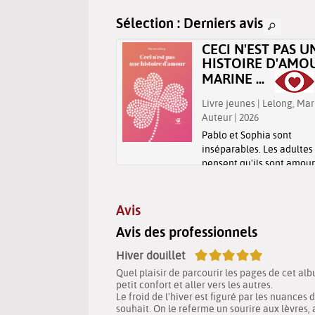
pansements imaginaires.
jour où elle trouve le cou
Sélection
: Derniers avis
de parler à sa maîtresse,
HUTE DES
CECI N'EST PAS U
écoute attentive transfo
TS / KEN
HISTOIRE D'AMOU
douleur en espoir.
ETT
MARINE ...
Follett, Ken (1949-....).
Livre jeunes | Lelong, Mar
| 2010
Auteur | 2026
Pablo et Sophia sont
cle
, 1
inséparables. Les adultes
, alors que les grandes
pensent qu'ils sont amou
ces vivent leurs derniers
mais les deux enfants sa
s d'insouciance, cinq
que leur histoire est bien
s (américaine, russe,
que cela.
Avis
nde, anglaise et
Avis des professionnels
e) vont se croiser,
, se déchirer au rythme
5/5
Hiver douillet
leversements de l'Hi...
Quel plaisir de parcourir les pages de cet alb
petit confort et aller vers les autres.
Le froid de l'hiver est figuré par les nuances 
souhait. On le referme un sourire aux lèvres,