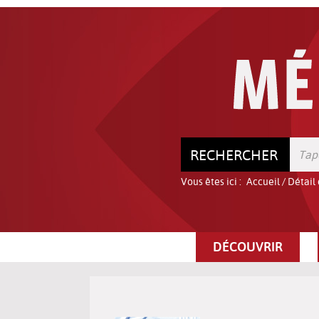
Aller
Aller
Aller
au
au
à
menu
contenu
la
recherche
RECHERCHER
Vous êtes ici :
Accueil
/
Détail
DÉCOUVRIR