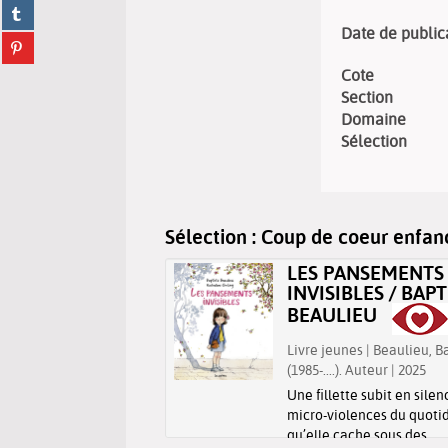
Partager
facebook
fenêtre)
sur
Date de public
(Nouvelle
Partager
tumblr
fenêtre)
sur
(Nouvelle
Cote
pinterest
fenêtre)
Section
(Nouvelle
Domaine
fenêtre)
Sélection
Sélection
: Coup de coeur enfan
 RABBIT / CHOI
LES PANSEMENTS
INVISIBLES / BAPT
NG AH
BEAULIEU
eunes | Choi, Young Ah.
| 2024
Livre jeunes | Beaulieu, B
(1985-....). Auteur | 2025
toire d'amitié au sujet
pin qui se retrouve sur la
Une fillette subit en silen
in de lui venir en aide.
micro-violences du quotid
qu’elle cache sous des