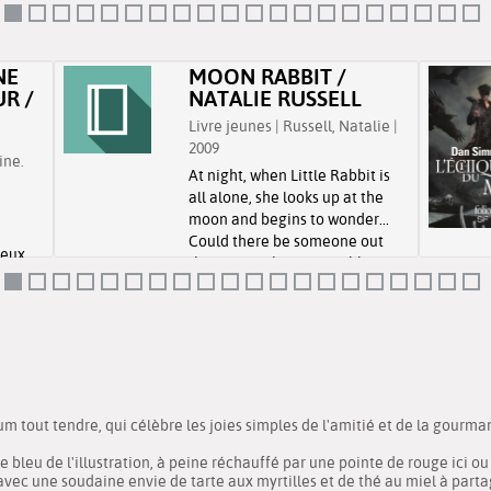
 Le
dinosaure et de la grande
rage
extinction qui pèse sur ces
 une
animaux.
NE
MOON RABBIT /
rme sa
R /
NATALIE RUSSELL
Livre jeunes | Russell, Natalie |
2009
ine.
At night, when Little Rabbit is
all alone, she looks up at the
moon and begins to wonder...
Could there be someone out
reux,
there ? Another little rabbit just
vent
like her ?
 plus
um tout tendre, qui célèbre les joies simples de l'amitié et de la gourmand
de bleu de l'illustration, à peine réchauffé par une pointe de rouge ici ou
 avec une soudaine envie de tarte aux myrtilles et de thé au miel à parta