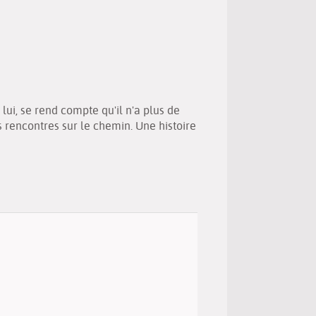
(Nouvelle
par
fenêtre)
mail
lui, se rend compte qu'il n'a plus de
tes rencontres sur le chemin. Une histoire