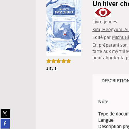
Un hiver ch
Livre jeunes
Kim, Heegyum. A
Edité par
Michi. B
En préparant son h
tarte aux myrtille
pour aborder la pe
5/5
1
avis
DESCRIPTIO
Note
Partager
Type de docu
sur
Langue
Partager
twitter
Description ph
sur
(Nouvelle