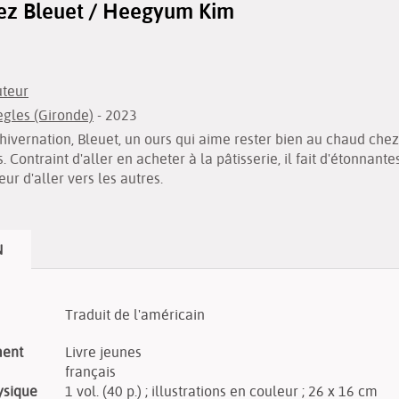
ez Bleuet / Heegyum Kim
uteur
ègles (Gironde)
- 2023
ivernation, Bleuet, un ours qui aime rester bien au chaud chez 
s. Contraint d'aller en acheter à la pâtisserie, il fait d'étonnan
ur d'aller vers les autres.
N
Traduit de l'américain
ment
Livre jeunes
français
ysique
1 vol. (40 p.) ; illustrations en couleur ; 26 x 16 cm