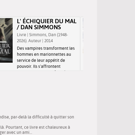
s'anime et prend vie.
castor, e
l'hippop
L' ÉCHIQUIER DU MAL
LES P
/ DAN SIMMONS
INVISI
BEAU
Livre | Simmons, Dan (1948-
2026). Auteur | 2014
Livre jeu
Des vampires transforment les
(1985-....)
hommes en marionnettes au
Une fillet
service de leur appétit de
micro-vio
pouvoir. Ils s'affrontent
qu’elle c
continuellement et font du
pansemen
monde leur terrain de jeu.
jour où e
de parler
écoute at
douleur e
ise, par-delà la difficulté à quitter son
 là. Pourtant, ce livre est chaleureux à
ger avec un ami...