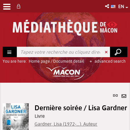
EN
You are here:
Home page
/
Document detail
advanced search
Per
link
Se
(Ne
Dernière soirée / Lisa Gardner
by
win
em
Livre
Gardner, Lisa (1972-....). Auteur