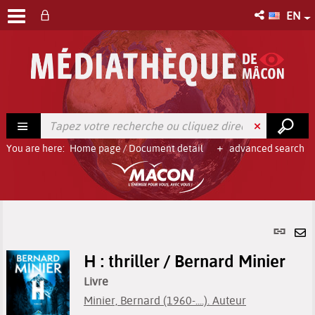
EN
You are here:
Home page
/
Document detail
advanced search
Per
link
Se
(Ne
H : thriller / Bernard Minier
by
win
em
Livre
Minier, Bernard (1960-....). Auteur