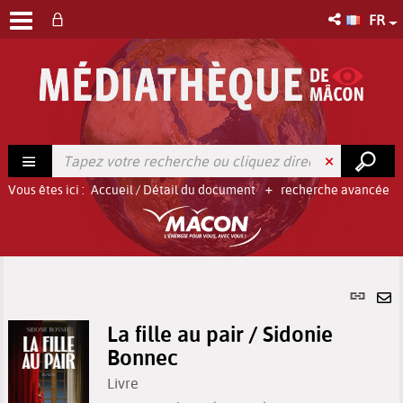
FR
Vous êtes ici :
Accueil
/
Détail du document
recherche avancée
Lien
per
En
(No
La fille au pair / Sidonie
pa
fenê
Bonnec
ma
Livre