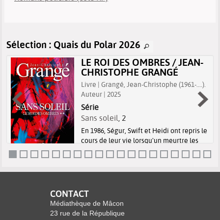
Sélection
: Quais du Polar 2026
LE ROI DES OMBRES / JEAN-
CHRISTOPHE GRANGÉ
Livre | Grangé, Jean-Christophe (1961-....).
Auteur | 2025
Série
Sans soleil
, 2
En 1986, Ségur, Swift et Heidi ont repris le
cours de leur vie lorsqu'un meurtre les
réunit à nouveau. Tout porte à croire que
le tueur est celui qui a assassiné des
personnes dans les clubs homosexuels
parisiens. Pour tenter de l...
CONTACT
Médiathèque de Mâcon
23 rue de la République