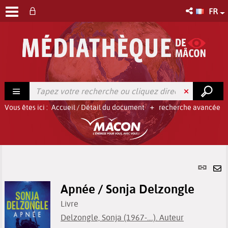
FR
Vous êtes ici :
Accueil
/
Détail du document
recherche avancée
Lien
per
En
(No
Apnée / Sonja Delzongle
pa
fenê
ma
Livre
Delzongle, Sonja (1967-....). Auteur