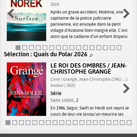
r
2019
Après un grave accident, Noémie, une
capitaine de la police judiciaire
parisienne, est envoyée dans le petit
village d'Avalone bien malgré elle. C'est
alors que le cadavre d'un enfant disparu
vingt-cinq ans auparavant est découver...
Sélection
: Quais du Polar 2026
LE ROI DES OMBRES / JEAN-
CHRISTOPHE GRANGÉ
Livre | Grangé, Jean-Christophe (1961-....).
Auteur | 2025
Série
Sans soleil
, 2
En 1986, Ségur, Swift et Heidi ont repris le
cours de leur vie lorsqu'un meurtre les
réunit à nouveau. Tout porte à croire que
le tueur est celui qui a assassiné des
personnes dans les clubs homosexuels