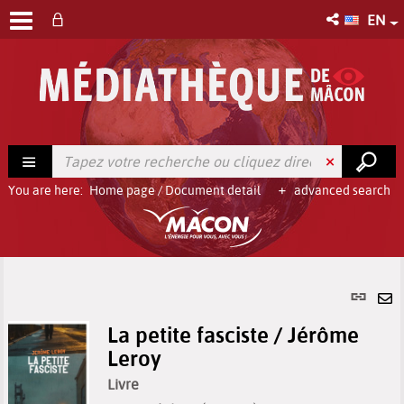
EN
You are here:
Home page
/
Document detail
advanced search
Per
link
Se
(Ne
La petite fasciste / Jérôme
by
win
Leroy
em
Livre