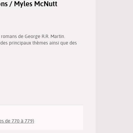
sons / Myles McNutt
(New
by
window)
email
s romans de George R.R. Martin.
s des principaux thèmes ainsi que des
es de 770 à 779)