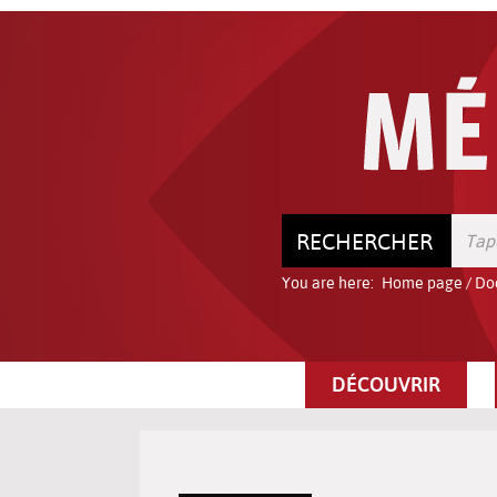
Go
Go
Go
to
to
to
the
the
the
menu
content
search
RECHERCHER
You are here:
Home page
/
Do
DÉCOUVRIR