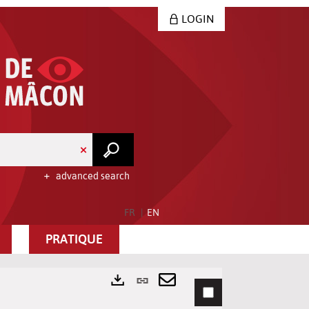
LOGIN
advanced search
FR
EN
PRATIQUE
Permanent
link
Send
Exports