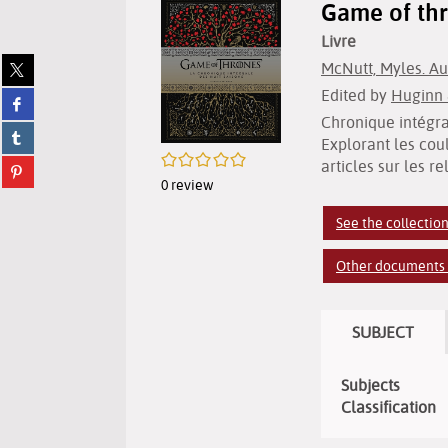
Game of thr
Livre
Share
McNutt, Myles. Au
on
Edited by
Huginn 
Share
twitter
on
Chronique intégra
(New
Share
facebook
window)
Explorant les cou
on
(New
/5
Share
articles sur les r
tumblr
window)
on
0
review
(New
pinterest
window)
See the collection
(New
window)
Other documents i
SUBJECT
Subjects
Classification