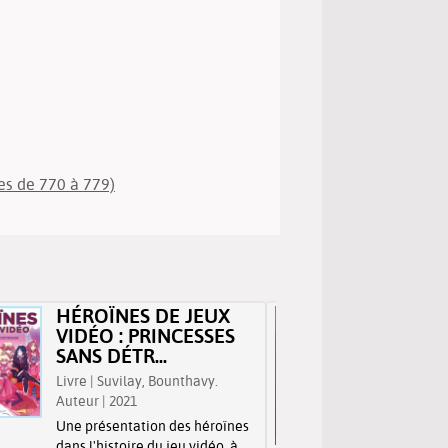
es de 770 à 779)
HÉROÏNES DE JEUX
GASTR
VIDÉO : PRINCESSES
RECET
SANS DÉTR...
DES CU
Livre | Suvilay, Bounthavy.
Livre | V
Auteur | 2021
Auteur | 
Une présentation des héroïnes
Des recet
dans l'histoire du jeu vidéo, à
quinze un