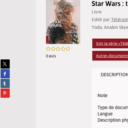
Star Wars : 
Livre
Edité par
Téléram
Yoda, Anakin Skyw
Voir la série «Tél
/5
Autres documents 
0
avis
Partager
sur
Partager
twitter
DESCRIPTIO
sur
(Nouvelle
Partager
facebook
fenêtre)
sur
(Nouvelle
Partager
tumblr
fenêtre)
Note
sur
(Nouvelle
pinterest
fenêtre)
Type de docu
(Nouvelle
Langue
fenêtre)
Description ph