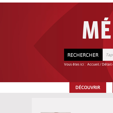
Aller
Aller
Aller
au
au
à
menu
contenu
la
recherche
RECHERCHER
Vous êtes ici :
Accueil
/
Détail
DÉCOUVRIR