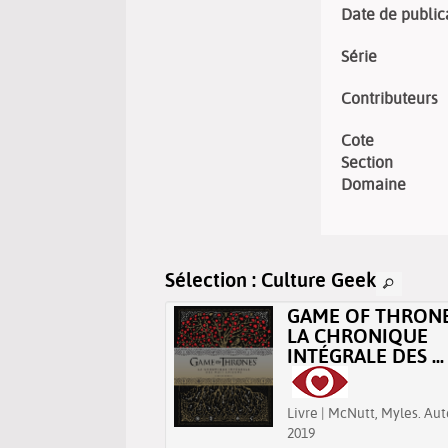
Date de public
Série
Contributeurs
Cote
Section
Domaine
Sélection
: Culture Geek
LOSOPHER AVEC
GAME OF THRONE
 OF THRONES /
LA CHRONIQUE
 AZULYS
INTÉGRALE DES ..
 Azulys, Sam. Auteur |
Livre | McNutt, Myles. Aut
ets de réflexions
2019
ophiques, comme la