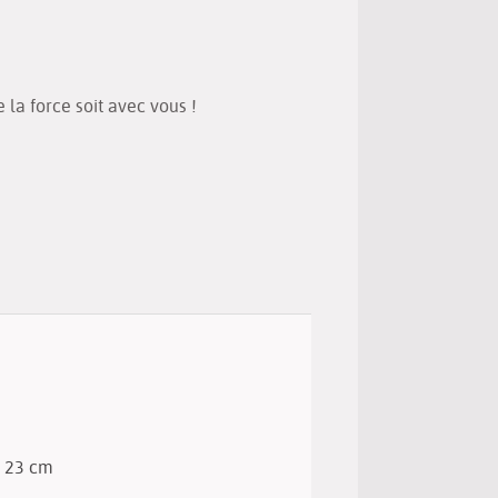
(Nouvelle
par
fenêtre)
mail
la force soit avec vous !
 x 23 cm