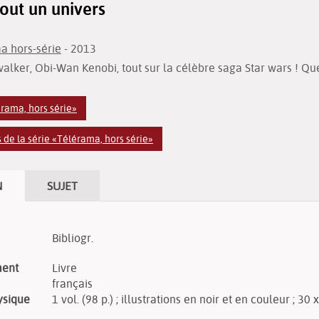
tout un univers
a hors-série
- 2013
alker, Obi-Wan Kenobi, tout sur la célèbre saga Star wars ! Que 
érama, hors série»
de la série «Télérama, hors série»
N
SUJET
Bibliogr.
ment
Livre
français
ysique
1 vol. (98 p.) ; illustrations en noir et en couleur ; 30