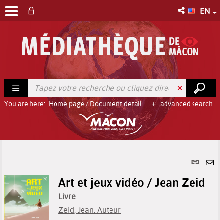
EN
You are here:
Home page
/
Document detail
advanced search
Per
link
Se
(Ne
Art et jeux vidéo / Jean Zeid
by
win
em
Livre
Zeid, Jean. Auteur