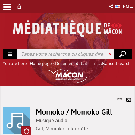
EN
You are here:
Home page
/
Document detail
advanced search
Per
link
Se
(Ne
Momoko / Momoko Gill
by
win
em
Musique audio
Gill, Momoko. Interprète