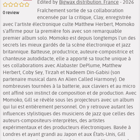
Edited by
Bigwax distribution. France
- 2026
/5
Fraîchement sortie de sa collaboration
0
review
encensée par la critique, Clay, enregistrée
avec l'artiste électronique culte Matthew Herbert, Momoko
s'affirme pour la première fois avec son remarquable
premier album solo. Momoko est depuis longtemps l'un des
secrets les mieux gardés de la scène électronique et jazz
britannique. Batteuse, productrice, auteure-compositrice et
chanteuse autodidacte, elle a apporté sa touche unique à
ses collaborations avec Alabaster DePlume, Matthew
Herbert, Coby Sey, Tirzah et Nadeem Din-Gabisi (son
partenaire musical dans An Alien Called Harmony). De
nombreuses tournées à la batterie, aux claviers et au micro
ont affiné son instinct de composition et de production. Avec
Momoko, Gill se révèle sous les projecteurs avec un album
qui lui est entièrement personnel. On y retrouve autant les
influences stylistiques des musiciens de jazz que celles des
auteurs-compositeurs-interprètes, des artistes
expérimentaux et des producteurs électroniques. Basée à
Londres et ayant grandi au Japon et aux États-Unis, Gill