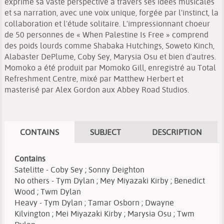
exprime sa vaste perspective à travers ses idées musicales
et sa narration, avec une voix unique, forgée par l'instinct, la
collaboration et l'étude solitaire. L'impressionnant choeur
de 50 personnes de « When Palestine Is Free » comprend
des poids lourds comme Shabaka Hutchings, Soweto Kinch,
Alabaster DePlume, Coby Sey, Marysia Osu et bien d'autres.
Momoko a été produit par Momoko Gill, enregistré au Total
Refreshment Centre, mixé par Matthew Herbert et
masterisé par Alex Gordon aux Abbey Road Studios.
CONTAINS
SUBJECT
DESCRIPTION
Contains
Satelitte - Coby Sey ; Sonny Deighton
No others - Tym Dylan ; Mey Miyazaki Kirby ; Benedict
Wood ; Twm Dylan
Heavy - Tym Dylan ; Tamar Osborn ; Dwayne
Kilvington ; Mei Miyazaki Kirby ; Marysia Osu ; Twm