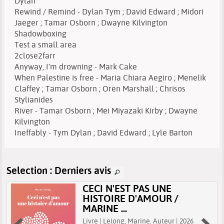
Dylan
Rewind / Remind - Dylan Tym ; David Edward ; Midori
Jaeger ; Tamar Osborn ; Dwayne Kilvington
Shadowboxing
Test a small area
2close2farr
Anyway, I'm drowning - Mark Cake
When Palestine is free - Maria Chiara Aegiro ; Menelik
Claffey ; Tamar Osborn ; Oren Marshall ; Chrisos
Stylianides
River - Tamar Osborn ; Mei Miyazaki Kirby ; Dwayne
Kilvington
Ineffably - Tym Dylan ; David Edward ; Lyle Barton
Selection
: Derniers avis
CECI N'EST PAS UNE
HISTOIRE D'AMOUR /
MARINE ...
Livre | Lelong, Marine. Auteur | 2026