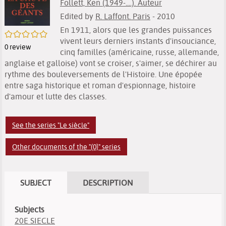
Follett, Ken (1949-....). Auteur
Edited by
R. Laffont. Paris
- 2010
En 1911, alors que les grandes puissances
/5
vivent leurs derniers instants d'insouciance,
0
review
cinq familles (américaine, russe, allemande,
anglaise et galloise) vont se croiser, s'aimer, se déchirer au
rythme des bouleversements de l'Histoire. Une épopée
entre saga historique et roman d'espionnage, histoire
d'amour et lutte des classes.
See the series "Le siècle"
Other documents of the "(0}" series
SUBJECT
DESCRIPTION
Subjects
20E SIECLE