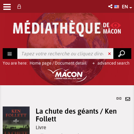
EN
You are here:
Home page
/
Document detail
advanced search
Per
link
Se
(Ne
La chute des géants / Ken
by
win
Follett
em
Livre