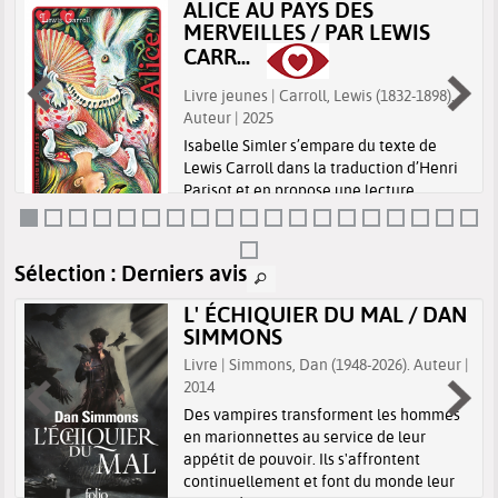
ALICE AU PAYS DES
MERVEILLES / PAR LEWIS
CARR...
Livre jeunes | Carroll, Lewis (1832-1898).
Auteur | 2025
Isabelle Simler s’empare du texte de
Lewis Carroll dans la traduction d’Henri
Parisot et en propose une lecture
presque littérale à travers ses dessins.
Elle explore le merveilleux comme un
état en soi et invite le lecteur à parta...
Sélection
: Derniers avis
L' ÉCHIQUIER DU MAL / DAN
SIMMONS
Livre | Simmons, Dan (1948-2026). Auteur |
2014
Des vampires transforment les hommes
en marionnettes au service de leur
appétit de pouvoir. Ils s'affrontent
continuellement et font du monde leur