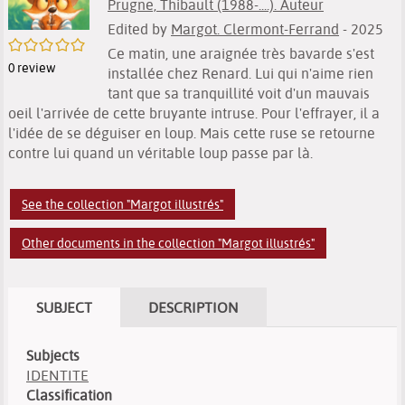
Prugne, Thibault (1988-....). Auteur
Edited by
Margot. Clermont-Ferrand
- 2025
/5
Ce matin, une araignée très bavarde s'est
0
review
installée chez Renard. Lui qui n'aime rien
tant que sa tranquillité voit d'un mauvais
oeil l'arrivée de cette bruyante intruse. Pour l'effrayer, il a
l'idée de se déguiser en loup. Mais cette ruse se retourne
contre lui quand un véritable loup passe par là.
See the collection "Margot illustrés"
Other documents in the collection "Margot illustrés"
SUBJECT
DESCRIPTION
Subjects
IDENTITE
Classification