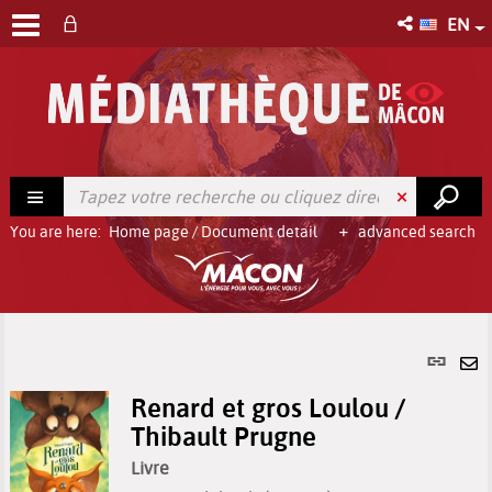
EN
You are here:
Home page
/
Document detail
advanced search
Per
link
Se
(Ne
Renard et gros Loulou /
by
win
Thibault Prugne
em
Livre