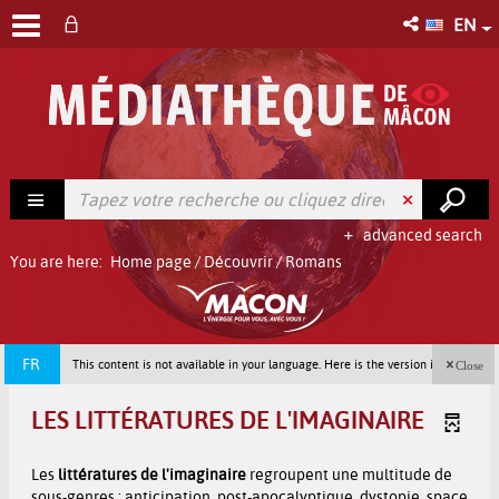
EN
advanced search
You are here:
Home page
/
Découvrir
/
Romans
FR
This content is not available in your language. Here is the version in french
Close
(France).
LES LITTÉRATURES DE L'IMAGINAIRE
Les
littératures de l'imaginaire
regroupent une multitude de
sous-genres : anticipation, post-apocalyptique, dystopie, space