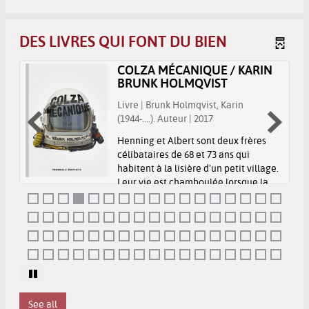
DES LIVRES QUI FONT DU BIEN
AN
COLZA MÉCANIQUE / KARIN
BRUNK HOLMQVIST
 |
Livre | Brunk Holmqvist, Karin
(1944-....). Auteur | 2017
age
Henning et Albert sont deux frères
célibataires de 68 et 73 ans qui
me,
habitent à la lisière d'un petit village.
Leur vie est chamboulée lorsque la
,
maison voisine est transformée en
centre de désintoxication pour
femmes alcooliques e...
See all