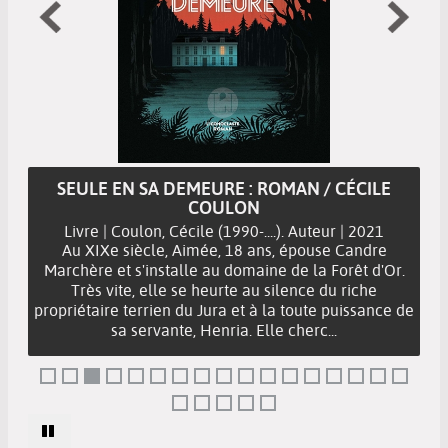
SEULE EN SA DEMEURE : ROMAN / CÉCILE
COULON
Livre | Coulon, Cécile (1990-....). Auteur | 2021
Au XIXe siècle, Aimée, 18 ans, épouse Candre
Marchère et s'installe au domaine de la Forêt d'Or.
Très vite, elle se heurte au silence du riche
propriétaire terrien du Jura et à la toute puissance de
sa servante, Henria. Elle cherc...