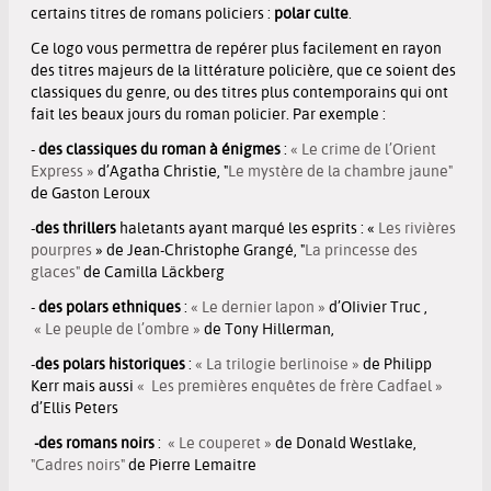
certains titres de romans policiers :
polar culte
.
Ce logo vous permettra de repérer plus facilement en rayon
des titres majeurs de la littérature policière, que ce soient des
classiques du genre, ou des titres plus contemporains qui ont
fait les beaux jours du roman policier. Par exemple :
-
des classiques du roman à énigmes
:
« Le crime de l’Orient
Express »
d’Agatha Christie, "
Le mystère de la chambre jaune"
de Gaston Leroux
-
des
thrillers
haletants ayant marqué les esprits : «
Les rivières
pourpres
» de Jean-Christophe Grangé, "
La princesse des
glaces"
de Camilla Läckberg
-
des
polars ethniques
:
« Le dernier lapon »
d’OIivier Truc ,
« Le peuple de l’ombre »
de Tony Hillerman,
-
des
polars historiques
:
« La trilogie berlinoise »
de Philipp
Kerr mais aussi
« Les premières enquêtes de frère Cadfael »
d’Ellis Peters
-des romans noirs
:
« Le couperet »
de Donald Westlake,
"Cadres noirs"
de Pierre Lemaitre
-
des romans d'espionnage
: les livres de
John Le Carré
, de
Tom