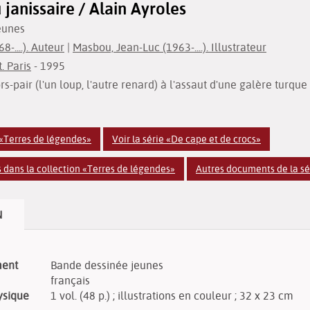
 janissaire / Alain Ayroles
eunes
8-....). Auteur
|
Masbou, Jean-Luc (1963-....). Illustrateur
. Paris
- 1995
s-pair (l'un loup, l'autre renard) à l'assaut d'une galère turque 
n «Terres de légendes»
Voir la série «De cape et de crocs»
dans la collection «Terres de légendes»
Autres documents de la sé
N
ment
Bande dessinée jeunes
français
ysique
1 vol. (48 p.) ; illustrations en couleur ; 32 x 23 cm