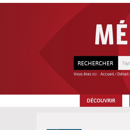
Aller
Aller
Aller
au
au
à
menu
contenu
la
recherche
RECHERCHER
Vous êtes ici :
Accueil
/
Détail
DÉCOUVRIR