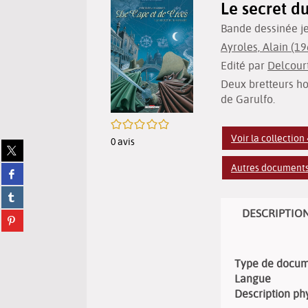
Le secret du
Bande dessinée j
Ayroles, Alain (196
Edité par
Delcourt
Deux bretteurs hor
de Garulfo.
/5
Voir la collectio
0
avis
Partager
sur
Autres documents 
Partager
twitter
sur
(Nouvelle
Partager
facebook
fenêtre)
sur
(Nouvelle
DESCRIPTIO
Partager
tumblr
fenêtre)
sur
(Nouvelle
pinterest
fenêtre)
(Nouvelle
Type de docu
fenêtre)
Langue
Description ph