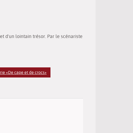
(Nouvelle
par
fenêtre)
mail
et d'un lointain trésor. Par le scénariste
rie «De cape et de crocs»