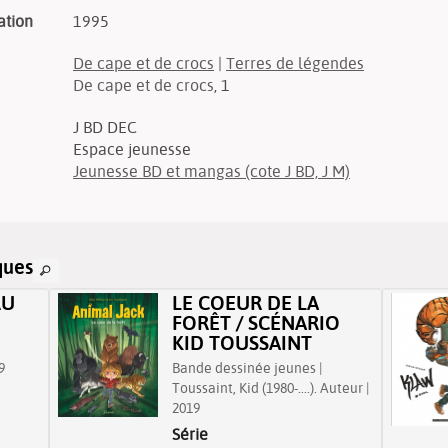
ation
1995
De cape et de crocs
|
Terres de légendes
De cape et de crocs
, 1
J BD DEC
Espace jeunesse
Jeunesse BD et mangas (cote J BD, J M)
ques
RU
LE COEUR DE LA
FORÊT / SCÉNARIO
KID TOUSSAINT
9
Bande dessinée jeunes |
Toussaint, Kid (1980-....). Auteur |
2019
Série