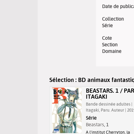
Date de public
Collection
Série
Cote
Section
Domaine
Sélection
: BD animaux fantasti
IABLO /
BEASTARS. 1 / PA
ARIO LEWIS
ITAGAKI
NDHEIM
Bande dessinée adultes |
dessinée adultes |
Itagaki, Paru. Auteur | 201
im, Lewis (1964-....).
Série
| 2024
Beastars
, 1
A l'institut Cherryton, la