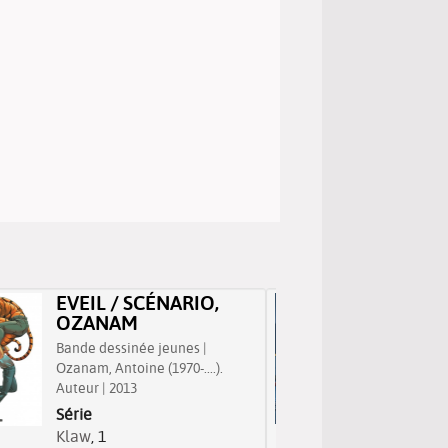
EVEIL / SCÉNARIO,
MILO 
OZANAM
CACHÉ
JORIS 
Bande dessinée jeunes |
Ozanam, Antoine (1970-....).
Bande des
Auteur | 2013
Chamblain,
Auteur | 
Série
Série
Klaw
, 1