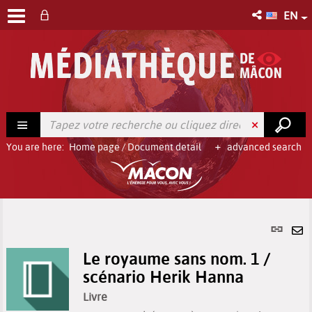
EN
You are here:
Home page
/
Document detail
advanced search
Per
link
Se
(Ne
Le royaume sans nom. 1 /
by
win
scénario Herik Hanna
em
Livre