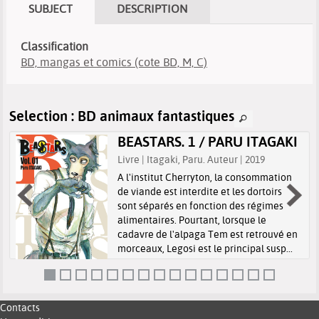
SUBJECT
DESCRIPTION
Classification
BD, mangas et comics (cote BD, M, C)
Selection
: BD animaux fantastiques
BEASTARS. 1 / PARU ITAGAKI
Livre | Itagaki, Paru. Auteur | 2019
A l'institut Cherryton, la consommation
de viande est interdite et les dortoirs
sont séparés en fonction des régimes
alimentaires. Pourtant, lorsque le
e
cadavre de l'alpaga Tem est retrouvé en
morceaux, Legosi est le principal susp...
l
Contacts