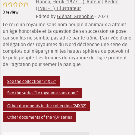
Hanna, Herik (1977-....). Auteur
|
Redec
/5
(1981-....). Illustrateur
0
review
Edited by
Glénat. Grenoble
- 2023
Le roi d'un royaume sans nom peuplé d'animaux a atteint
un âge honorable et la question de sa succession se pose
car son fils ne semble pas attiré par le trône. L'arrivée d'une
délégation des royaumes du Nord déclenche une série de
complots qui n'épargne ni les hautes sphères du pouvoir ni
le petit peuple. Les troupes du royaume du Tigre profitent
de l'agitation pour semer la panique.
See the collection "24X32"
See the series "Le royaume sans nom"
Other documents in the collection "24X32"
Other documents of the "(0}" series