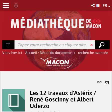
FR
Vous êtes ici :
Accueil
/
Détail du document
recherche avancée
Lien
per
En
(No
Les 12 travaux d'Astérix /
pa
fenê
René Goscinny et Albert
ma
Uderzo