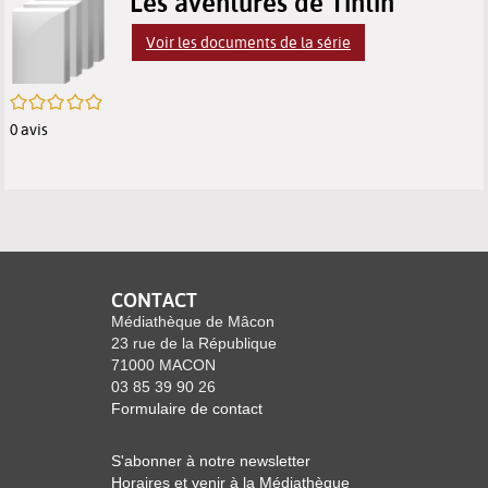
p
Les aventures de Tintin
résultats
des
des
(
Voir les documents de la série
m
de
résultats
résultats
f
/5
recherche
de
de
0
avis
recherche
recherche
CONTACT
Médiathèque de Mâcon
23 rue de la République
71000 MACON
03 85 39 90 26
Formulaire de contact
S'abonner à notre newsletter
Horaires et venir à la Médiathèque