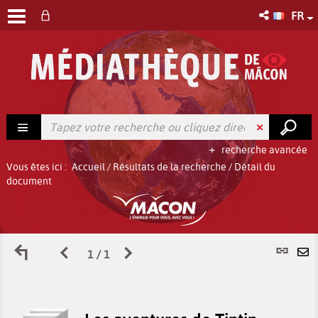
FR
recherche avancée
Vous êtes ici :
Accueil
/
Résultats de la recherche
/
Détail du
document
Retour
Page
Page
L
1 / 1
E
aux
précédente
suivante
p