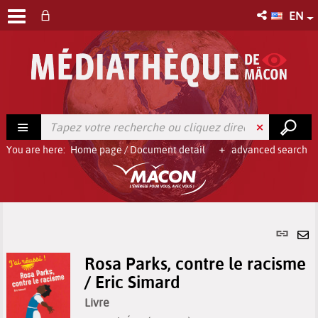
EN
You are here:
Home page
/
Document detail
advanced search
Per
link
Se
(Ne
Rosa Parks, contre le racisme
by
win
/ Eric Simard
em
Livre