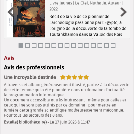
Livre jeunes | Le Cleï, Nathalie. Auteur |
2022
Récit de la vie de ce pionnier de
l'archéologie passionné par l'Egypte, à
l'origine de la découverte de la tombe de
.
Toutankhamon dans la Vallée des Rois
en 1922, accompagné de pages
documentaires expliquant les notions et
a
les évén...
Avis
Avis des professionnels
5/5
Une incroyable destinée
A travers cet album généreusement illustré, partez à la découverte
de cette femme qui a été pionnière dans un domaine d'actualité :
la programmation informatique.
Un document accessible et très intéressant_ même pour celles et
ceux qui ne sont pas attirés par ce domaine_ pour mettre en
lumière cette grande scientifique malheureusement méconnue.
Pour tous les lecteurs dès 8 ans.
Estelle( bibliothécaire)
- Le 17 juin 2023 à 11:47