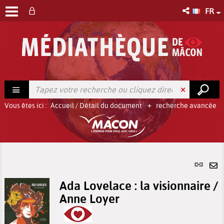
FR
Vous êtes ici :
Accueil
/
Détail du document
recherche avancée
Lien
per
En
(No
Ada Lovelace : la visionnaire /
pa
fenê
Anne Loyer
ma