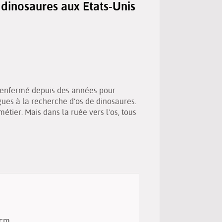
e dinosaures aux Etats-Unis
(Nouvelle
par
fenêtre)
mail
st enfermé depuis des années pour
ogues à la recherche d'os de dinosaures.
tier. Mais dans la ruée vers l'os, tous
5 cm