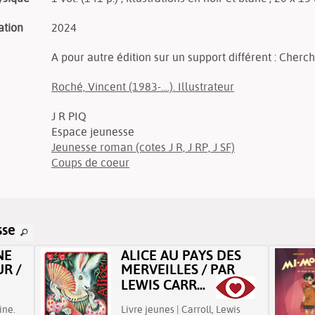
ation
2024
A pour autre édition sur un support différent : Cherc
Roché, Vincent (1983-....). Illustrateur
J R PIQ
Espace jeunesse
Jeunesse roman (cotes J R, J RP, J SF)
Coups de coeur
sse
NE
ALICE AU PAYS DES
R /
MERVEILLES / PAR
LEWIS CARR...
ine.
Livre jeunes | Carroll, Lewis