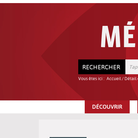
Aller
Aller
Aller
au
au
à
menu
contenu
la
recherche
RECHERCHER
Vous êtes ici :
Accueil
/
Détail
DÉCOUVRIR