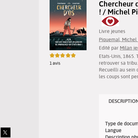
Chercheur d'
! / Michel 
Livre jeunes
Piquemal, Michel (
Edité par
Milan j
5/5
Etats-Unis, 1865.
retrouver sa tribu
1
avis
Recueilli au sein
les coups sont pe
DESCRIPTIO
Type de docu
Langue
Partager
sur
Description ph