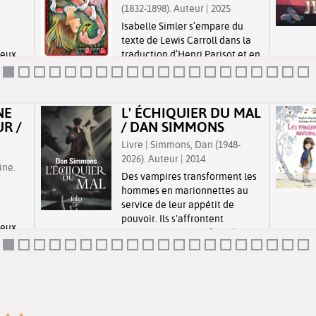
(1832-1898). Auteur | 2025
Isabelle Simler s’empare du
texte de Lewis Carroll dans la
reux,
traduction d’Henri Parisot et en
vent
propose une lecture presque
 plus
littérale à travers ses dessins.
Elle explore le merveilleux
NE
L' ÉCHIQUIER DU MAL
comme un état en soi et invite
R /
/ DAN SIMMONS
le lecteur à parta...
Livre | Simmons, Dan (1948-
2026). Auteur | 2014
ine.
Des vampires transforment les
hommes en marionnettes au
service de leur appétit de
pouvoir. Ils s'affrontent
reux,
continuellement et font du
vent
monde leur terrain de jeu.
 plus