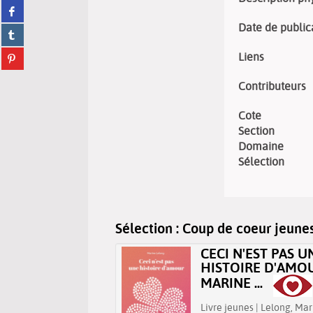
Partager
twitter
sur
(Nouvelle
Date de public
Partager
facebook
fenêtre)
sur
(Nouvelle
Partager
Liens
tumblr
fenêtre)
sur
(Nouvelle
pinterest
Contributeurs
fenêtre)
(Nouvelle
fenêtre)
Cote
Section
Domaine
Sélection
Sélection
: Coup de coeur jeune
THÉORÈME DU
CECI N'EST PAS U
 / JACKY
HISTOIRE D'AMOU
WARTZMANN
MARINE ...
jeunes | Schwartzmann,
Livre jeunes | Lelong, Mar