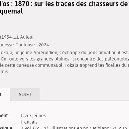
os : 1870 : sur les traces des chasseurs d
Piquemal
1954-....). Auteur
eunesse. Toulouse
- 2024
 Tokala, un jeune Amérindien, s'échappe du pensionnat où il e
. En route vers les grandes plaines, il rencontre des paléontol
 de cette curieuse communauté, Tokala apprend les ficelles du mé
rmis.
N
SUJET
ment
Livre jeunes
français
ysique
1 vol. (141 p.) ; illustrations en noir et blanc ; 20 x 1