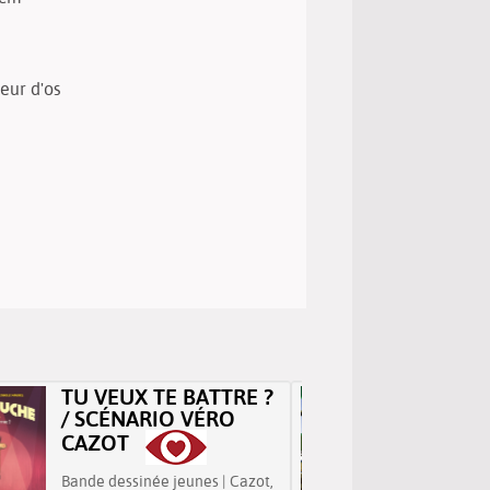
heur d'os
TU VEUX TE BATTRE ?
RACON
/ SCÉNARIO VÉRO
L'ARC
SANDR
CAZOT
Bande dessinée jeunes | Cazot,