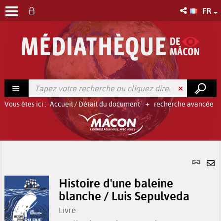
FR
Vous êtes ici :
Accueil
/
Détail du document
recherche avancée
Lien
per
En
(No
Histoire d'une baleine
pa
fenê
blanche / Luis Sepulveda
ma
Livre