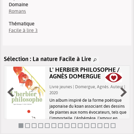
Domaine
Romans
Thématique
Facile à lire 3
Sélection
: La nature Facile à Lire
L' HERBIER PHILOSOPHE /
AGNÈS DOMERGUE
Livre jeunes | Domergue, Agnès. Auteur |
2020
Un album inspiré de la forme poétique
japonaise du koan associant des dessins
de plantes aux noms évocateurs, tels que
l'immortelle, l'éphémère, l'amour en
cage ou encore la canne à pêche des
anges, à de courtes phrases, des anecd...