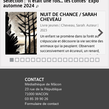
Sélection
: "Il était une fois... les contes" Expo
automne 2024
NUIT DE CHANCE / SARAH
CHEVEAU
Livre jeunes | Cheveau, Sarah. Auteur |
2023
Un enfant se promène dans la forêt au
crépuscule et découvre la vie secrète des
animaux qui la peuplent. Observant
successivement un écureuil, un renard,
un lièvre, un chevreuil et des cerfs, il finit
par croiser un sanglier auque...
CONTACT
Médiathèque de Mâcon
23 rue de la République
71000 MACON
03 85 39 90 26
Formulaire de contact