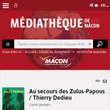
FR
Vous êtes ici :
Accueil
/
Détail du document
recherche avancée
Lien
per
En
(No
Au secours des Zulus-Papous
pa
fenê
/ Thierry Dedieu
ma
Livre jeunes