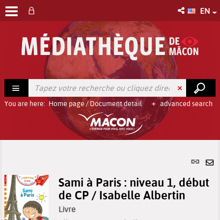
EN
You are here:
Home page
/
Document detail
advanced search
Per
link
Se
(Ne
Sami à Paris : niveau 1, début
by
win
de CP / Isabelle Albertin
em
Livre