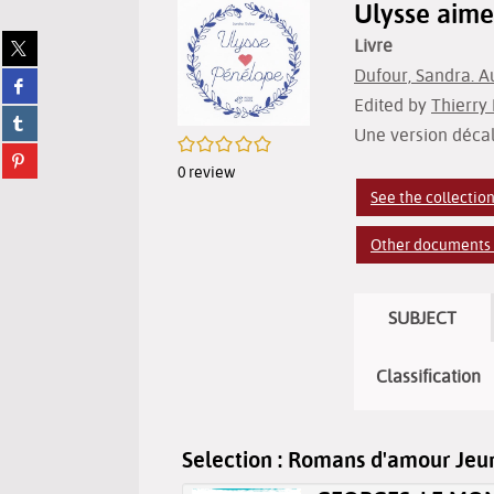
Ulysse aime
Share
Livre
on
Dufour, Sandra. A
Share
twitter
on
Edited by
Thierry 
(New
Share
facebook
window)
Une version décalé
on
/5
(New
Share
tumblr
window)
0
review
on
(New
pinterest
See the collectio
window)
(New
window)
Other documents i
SUBJECT
Classification
Selection
: Romans d'amour Jeu