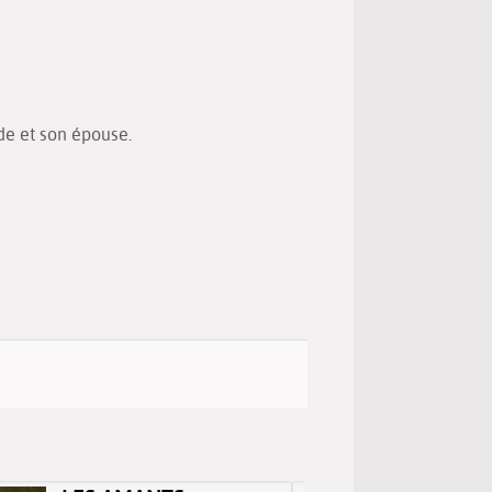
(New
by
window)
email
ade et son épouse.