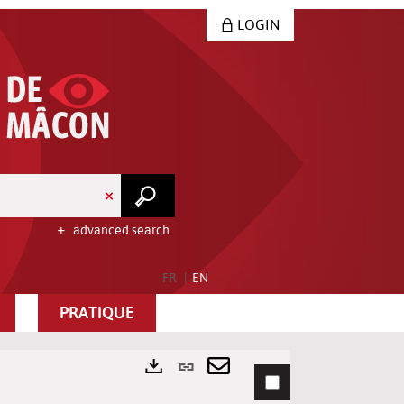
LOGIN
advanced search
FR
EN
PRATIQUE
Permanent
link
Send
Exports