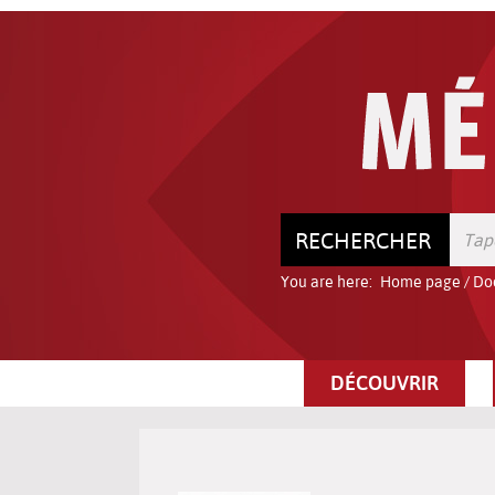
Go
Go
Go
to
to
to
the
the
the
menu
content
search
RECHERCHER
You are here:
Home page
/
Do
DÉCOUVRIR