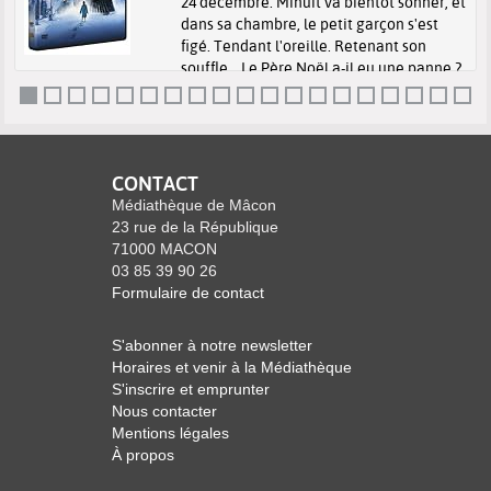
24 décembre. Minuit va bientôt sonner, et
dans sa chambre, le petit garçon s'est
figé. Tendant l'oreille. Retenant son
souffle... Le Père Noël a-il eu une panne ?
A-t-il oublié l'adresse ? S'est-il perdu en
route ? Pourquoi n'ente...
CONTACT
Médiathèque de Mâcon
23 rue de la République
71000 MACON
03 85 39 90 26
Formulaire de contact
S'abonner à notre newsletter
Horaires et venir à la Médiathèque
S'inscrire et emprunter
Nous contacter
Mentions légales
À propos