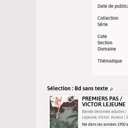
Date de public
Collection
Série
Cote
Section
Domaine
Thématique
Sélection
: Bd sans texte
TR / SÉBASTIEN
PREMIERS PAS /
ARD
VICTOR LEJEUNE
dessinée adultes |
Bande dessinée adultes |
 Sébastien. Auteur |
Lejeune, Victor. Auteur | 
Né dans les années 1950 