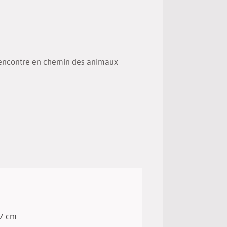
(Nouvelle
par
fenêtre)
mail
t rencontre en chemin des animaux
 27 cm