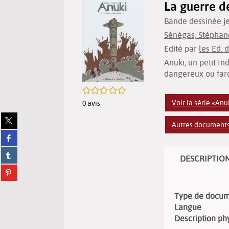
La guerre d
Bande dessinée j
Sénégas, Stéphane 
Edité par
les Ed. 
Anuki, un petit I
dangereux ou far
/5
Voir la série «Anu
0
avis
Partager
Autres documents 
sur
Partager
twitter
sur
(Nouvelle
Partager
facebook
fenêtre)
DESCRIPTIO
sur
(Nouvelle
Partager
tumblr
fenêtre)
sur
(Nouvelle
pinterest
fenêtre)
Type de docu
(Nouvelle
Langue
fenêtre)
Description ph