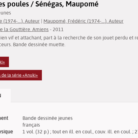
es poules / Sénégas, Maupomé
eunes
(1974-....). Auteur
|
Maupomé, Frédéric (1974-....). Auteur
de la Gouttière. Amiens
- 2011
ndien vif et attachant, part à la recherche de son jouet perdu e
ceurs. Bande dessinée muette.
ki»
de la série «Anuki»
N
ment
Bande dessinée jeunes
français
ysique
1 vol. (32 p.) ; tout en ill. en coul., couv. ill. en coul. ;