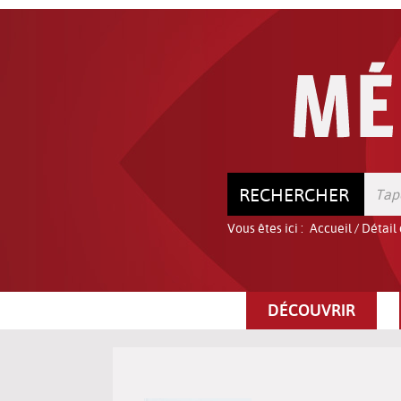
Aller
Aller
Aller
au
au
à
menu
contenu
la
recherche
RECHERCHER
Vous êtes ici :
Accueil
/
Détail
DÉCOUVRIR