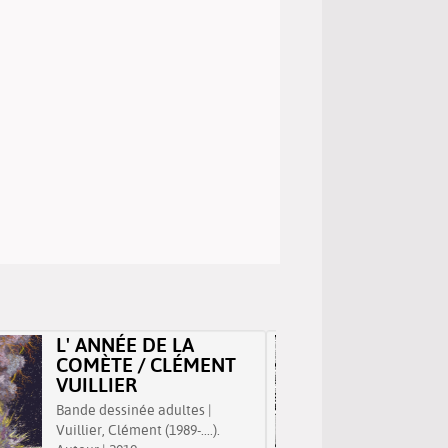
L' ANNÉE DE LA
LONGU
COMÈTE / CLÉMENT
STANI
VUILLIER
Bande des
Bande dessinée adultes |
Moussé, S
Vuillier, Clément (1989-....).
La quiét