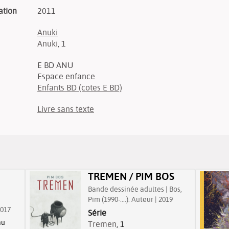
ation
2011
Anuki
Anuki
, 1
E BD ANU
Espace enfance
Enfants BD (cotes E BD)
Livre sans texte
TREMEN / PIM BOS
Bande dessinée adultes | Bos,
Pim (1990-....). Auteur | 2019
2017
Série
au
Tremen
, 1