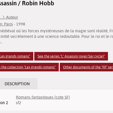
assassin / Robin Hobb
..). Auteur
. Paris
- 1998
iéval où les forces mystérieuses de la magie sont réalité, Fitz
e initié secrètement à une science redoutable. Pour le roi et le
..
"Les grands romans"
See the series "L' Assassin royal (1er cycle)"
 the collection "Les grands romans"
Other documents of the "(0}" ser
DESCRIPTION
Romans fantastiques (cote SF)
ion 2
sf2