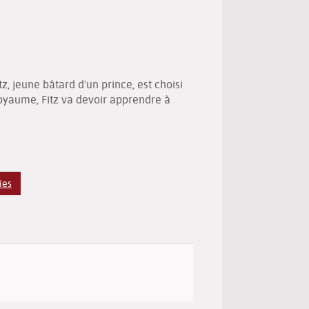
(New
by
window)
email
, jeune bâtard d'un prince, est choisi
 royaume, Fitz va devoir apprendre à
ies