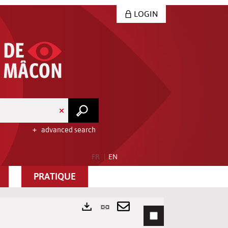
LOGIN
advanced search
FR
EN
PRATIQUE
Permanent
link
Send
Exports