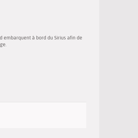
(New
by
window)
email
nd embarquent à bord du Sirius afin de
ge.