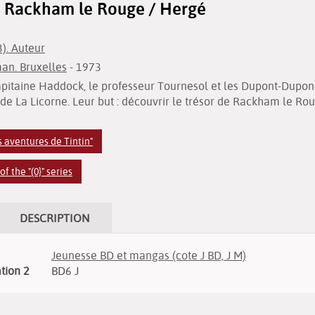
e Rackham le Rouge / Hergé
). Auteur
an. Bruxelles
- 1973
 capitaine Haddock, le professeur Tournesol et les Dupont-Dupo
 de La Licorne. Leur but : découvrir le trésor de Rackham le Rou
s aventures de Tintin"
 the "(0}" series
DESCRIPTION
Jeunesse BD et mangas (cote J BD, J M)
ation 2
BD6 J