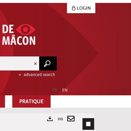
LOGIN
advanced search
FR
EN
PRATIQUE
Permanent
link
Send
Exports