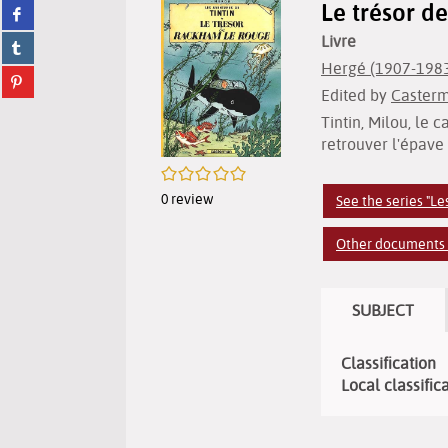
Le trésor d
Share
twitter
on
(New
Livre
Share
facebook
window)
on
(New
Hergé (1907-1983
Share
tumblr
window)
Edited by
Casterm
on
(New
pinterest
window)
Tintin, Milou, le
(New
retrouver l'épave
window)
/5
0
review
See the series "Le
Other documents of
SUBJECT
Classification
Local classific