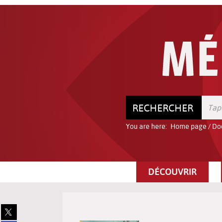
Go
Go
Go
to
to
to
the
the
the
menu
content
search
RECHERCHER
You are here:
Home page
/
Do
DÉCOUVRIR
Share
on