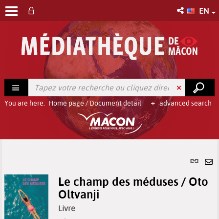
EN
You are here:
Home page
/
Document detail
advanced search
Per
link
Se
(Ne
Le champ des méduses / Oto
by
win
Oltvanji
em
Livre