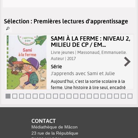
Sélection
: Premières lectures d'apprentissage
SAMI À LA FERME : NIVEAU 2,
MILIEU DE CP / EM...
Livre jeunes | Massonaud, Emmanuelle.
Auteur | 2017
Série
J'apprends avec Sami et Julie
Aujourd'hui, c'est la sortie scolaire à la
ferme. Une histoire à lire seul, encadré
par ses parents. Avec des questions en fin
d'ouvrage, pour vérifier la
compréhension et déclencher des
réflexions et des échanges.
CONTACT
Médiathèque de Mâcon
23 rue de la République