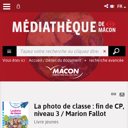
FR
Vous êtes ici :
Accueil
/
Détail du document
recherche avancée
Lien
per
En
(No
La photo de classe : fin de CP,
pa
fenê
niveau 3 / Marion Fallot
ma
Livre jeunes