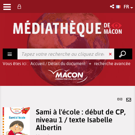
FR
Vous êtes ici :
Accueil
/
Détail du document
recherche avancée
Lien
per
En
(No
Sami à l'école : début de CP,
pa
fenê
niveau 1 / texte Isabelle
ma
Albertin