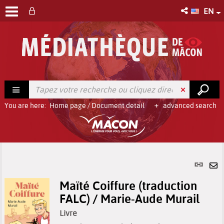
EN
You are here:
Home page
/
Document detail
advanced search
Per
link
Se
(Ne
Maïté Coiffure (traduction
by
win
FALC) / Marie-Aude Murail
em
Livre