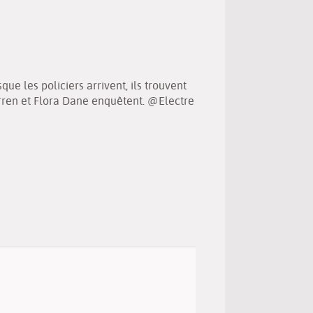
(Nouvelle
par
fenêtre)
mail
ue les policiers arrivent, ils trouvent
arren et Flora Dane enquêtent. @Electre