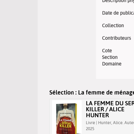
Description ph
Date de public
Collection
Contributeurs
Cote
Section
Domaine
Sélection
: La femme de ménage :
S DE FAMILLE /
LA FEMME DU SER
I LAPENA
KILLER / ALICE
HUNTER
Lapena, Shari (1960-....).
| 2024
Livre | Hunter, Alice. Aute
2025
e une drôle