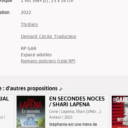
ysique
1 vol. (489 p.) ; 23 x 16 cm
ation
2022
Thrillers
Deniard, Cécile. Traducteur
RP GAR
Espace adultes
Romans policiers (cote RP)
 d'autres propositions
IAL
EN SECONDES NOCES
/ SHARI LAPENA
Livre | Lapena, Shari (1960-....).
ur |
Auteur | 2023
Stéphanie est une mère de