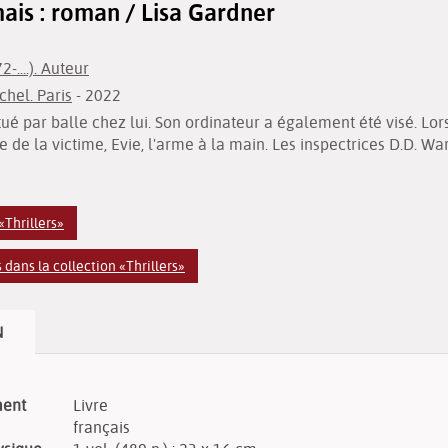
ais : roman / Lisa Gardner
-....). Auteur
chel. Paris
- 2022
 par balle chez lui. Son ordinateur a également été visé. Lorsq
 de la victime, Evie, l'arme à la main. Les inspectrices D.D. W
«Thrillers»
dans la collection «Thrillers»
N
ment
Livre
français