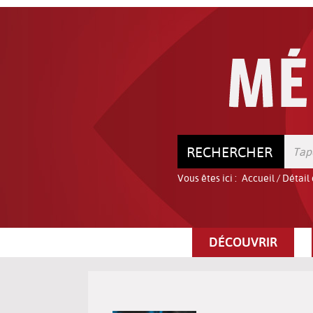
Aller
Aller
Aller
au
au
à
menu
contenu
la
recherche
RECHERCHER
Vous êtes ici :
Accueil
/
Détail
DÉCOUVRIR