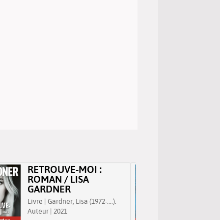
RETROUVE-MOI :
N'AVO
ROMAN / LISA
ROMAN
GARDNER
GARD
Livre | Gardner, Lisa (1972-....).
Livre | Gar
Auteur | 2021
Auteur | 