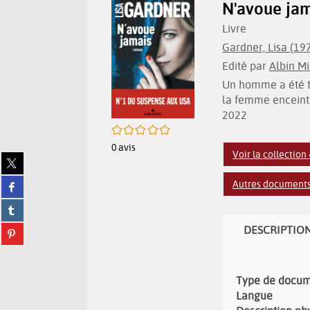
N'avoue jam
Livre
Gardner, Lisa (1972
Edité par
Albin Mi
Un homme a été tué
la femme enceinte
2022
/5
0
avis
Voir la collection 
Partager
sur
Partager
Autres documents 
twitter
sur
(Nouvelle
Partager
facebook
fenêtre)
sur
(Nouvelle
Partager
DESCRIPTIO
tumblr
fenêtre)
sur
(Nouvelle
pinterest
fenêtre)
(Nouvelle
Type de docu
fenêtre)
Langue