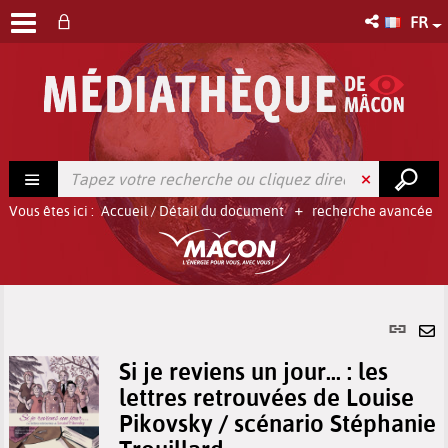
FR
Vous êtes ici :
Accueil
/
Détail du document
recherche avancée
Lien
per
En
(No
Si je reviens un jour... : les
pa
fenê
lettres retrouvées de Louise
ma
Pikovsky / scénario Stéphanie