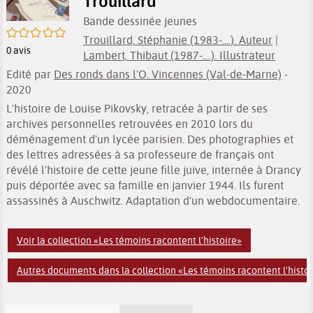
Trouillard
Bande dessinée jeunes
/5
Trouillard, Stéphanie (1983-....). Auteur
|
0
avis
Lambert, Thibaut (1987-....). Illustrateur
Edité par
Des ronds dans l'O. Vincennes (Val-de-Marne)
-
2020
L'histoire de Louise Pikovsky, retracée à partir de ses
archives personnelles retrouvées en 2010 lors du
déménagement d'un lycée parisien. Des photographies et
des lettres adressées à sa professeure de français ont
révélé l'histoire de cette jeune fille juive, internée à Drancy
puis déportée avec sa famille en janvier 1944. Ils furent
assassinés à Auschwitz. Adaptation d'un webdocumentaire.
Voir la collection «Les témoins racontent l'histoire»
Autres documents dans la collection «Les témoins racontent l'histo