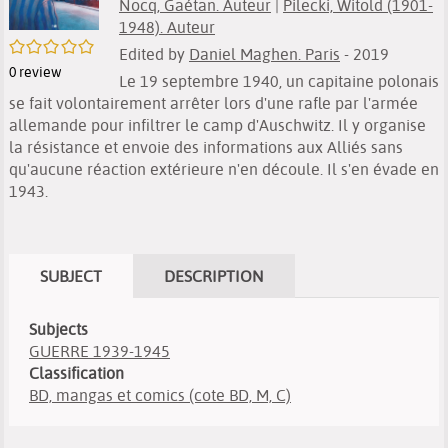
Nocq, Gaétan. Auteur
|
Pilecki, Witold (1901-
1948). Auteur
/5
Edited by
Daniel Maghen. Paris
- 2019
0
review
Le 19 septembre 1940, un capitaine polonais
se fait volontairement arrêter lors d'une rafle par l'armée
allemande pour infiltrer le camp d'Auschwitz. Il y organise
la résistance et envoie des informations aux Alliés sans
qu'aucune réaction extérieure n'en découle. Il s'en évade en
1943.
SUBJECT
DESCRIPTION
Subjects
GUERRE 1939-1945
Classification
BD, mangas et comics (cote BD, M, C)