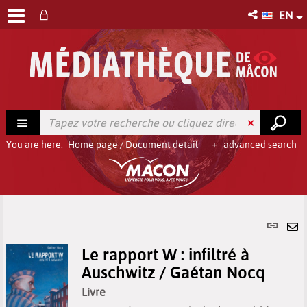
EN
You are here:
Home page
/
Document detail
advanced search
Per
link
Se
(Ne
Le rapport W : infiltré à
by
win
Auschwitz / Gaétan Nocq
em
Livre