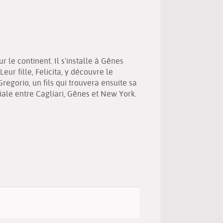
(New
by
window)
email
le continent. Il s'installe à Gênes
eur fille, Felicita, y découvre le
orio, un fils qui trouvera ensuite sa
liale entre Cagliari, Gênes et New York.