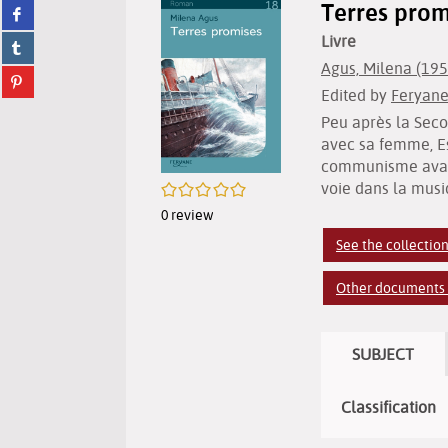
Terres prom
Share
twitter
on
(New
Livre
Share
facebook
window)
on
(New
Agus, Milena (1959-
Share
tumblr
window)
Edited by
Feryane 
on
(New
pinterest
window)
Peu après la Seco
(New
avec sa femme, Est
window)
communisme avant 
voie dans la musiq
/5
0
review
See the collectio
Other documents i
SUBJECT
Classification