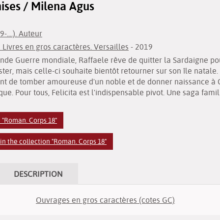
ises / Milena Agus
....). Auteur
Livres en gros caractères. Versailles
- 2019
nde Guerre mondiale, Raffaele rêve de quitter la Sardaigne pour 
er, mais celle-ci souhaite bientôt retourner sur son île natale. L
de tomber amoureuse d'un noble et de donner naissance à Greg
ue. Pour tous, Felicita est l'indispensable pivot. Une saga fami
n "Roman. Corps 18"
n the collection "Roman. Corps 18"
DESCRIPTION
Ouvrages en gros caractères (cotes GC)