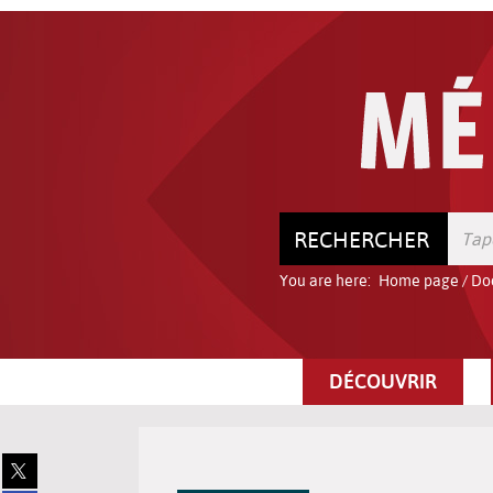
Go
Go
Go
to
to
to
the
the
the
menu
content
search
RECHERCHER
You are here:
Home page
/
Do
DÉCOUVRIR
Share
on