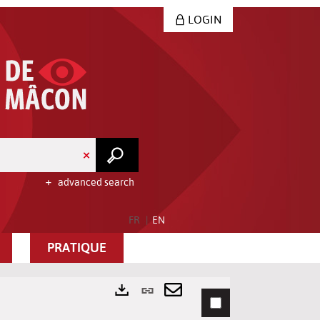
LOGIN
advanced search
FR
EN
PRATIQUE
Permanent
link
Send
Exports